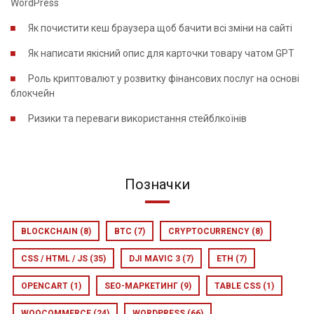
WordPress
Як почистити кеш браузера щоб бачити всі зміни на сайті
Як написати якісний опис для карточки товару чатом GPT
Роль криптовалют у розвитку фінансових послуг на основі
блокчейн
Ризики та переваги використання стейблкоїнів
Позначки
BLOCKCHAIN
(8)
BTC
(7)
CRYPTOCURRENCY
(8)
CSS / HTML / JS
(35)
DJI MAVIC 3
(7)
ETH
(7)
OPENCART
(1)
SEO-МАРКЕТИНГ
(9)
TABLE CSS
(1)
WOOCOMMERCE
(24)
WORDPRESS
(66)