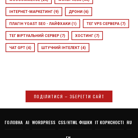
ІНТЕРНЕТ-МАРКЕТИНГ
(9)
ДРОНИ
(6)
ПЛАГІН YOAST SEO - ЛАЙФХАКИ
(1)
ТЕГ VPS СЕРВЕРА
(7)
ТЕГ ВІРТУАЛЬНИЙ СЕРВЕР
(7)
ХОСТИНГ
(7)
ЧАТ GPT
(4)
ШТУЧНИЙ ІНТЕЛЕКТ
(4)
ПОДІЛИТИСЯ – ЗБЕРЕГТИ САЙТ
ГОЛОВНА
AI
WORDPRESS
CSS/HTML ФІШКИ
IT КОРИСНОСТІ
RU
EN