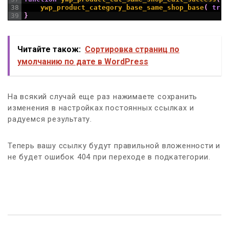
38
ywp_product_category_base_same_shop_base
(
true
39
}
Читайте також:
Сортировка страниц по
умолчанию по дате в WordPress
На всякий случай еще раз нажимаете сохранить
изменения в настройках постоянных ссылках и
радуемся результату.
Теперь вашу ссылку будут правильной вложенности и
не будет ошибок 404 при переходе в подкатегории.