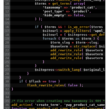
10
$terms
=
get_terms
(
array
(
11
'taxonomy'
=
>
'product_cat'
,
12
'post_type'
=
>
'product'
,
13
'hide_empty'
=
>
false
,
14
)
)
;
15
16
if
(
$terms
&&
!
is_wp_error
(
$terms
)
17
$siteurl
=
apply_filters
(
'wpml_ho
18
$siteurl
=
(
$sitepress
->
get_defau
19
foreach
(
$terms
as
$term
)
{
20
$term_slug
=
$term
->
slug
;
21
$baseterm
=
str_replace
(
$site
22
add_rewrite_rule
(
$baseterm
.
23
add_rewrite_rule
(
$baseterm
.
24
add_rewrite_rule
(
$baseterm
.
25
}
26
}
27
$sitepress
->
switch_lang
(
$original_lan
28
}
29
}
30
if
(
$flash
==
true
)
31
flush_rewrite_rules
(
false
)
;
32
}
33
34
35
/* Fix error when creating new taxomony is 404 */
36
add_action
(
'create_term'
,
'ywp_product_cat_same_s
37
function
ywp_product_cat_same_shop_edit_success
(
$