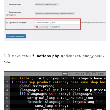
3. В файл темы
functions.php
добавляем следующий
код
PHP
1
add_filter
(
'init'
,
'ywp_product_category_base_sam
2
function
ywp_product_category_base_same_shop_base
(
3
global
$sitepress
;
4
$languages
=
icl_get_languages
(
'skip_missing=
5
if
(
$languages
&&
!
empty
(
$languages
)
)
{
6
$original_lang
=
ICL_LANGUAGE_CODE
;
7
foreach
(
$languages
as
$key
=
>
$lang
)
{
8
$new_lang
=
$key
;
9
$sitepress
->
switch_lang
(
$new_lang
)
;