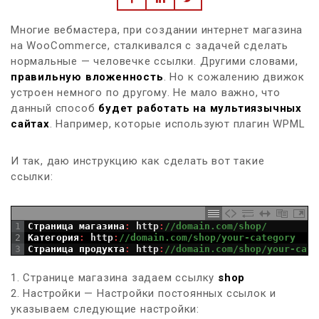
Многие вебмастера, при создании интернет магазина
на WooCommerce, сталкивался с задачей сделать
нормальные — человечке ссылки. Другими словами,
правильную вложенность
. Но к сожалению движок
устроен немного по другому. Не мало важно, что
данный способ
будет работать на мультиязычных
сайтах
. Например, которые используют плагин WPML
И так, даю инструкцию как сделать вот такие
ссылки:
1
Страница
магазина
:
http
:
//domain.com/shop/
2
Категория
:
http
:
//domain.com/shop/your-category 
3
Страница
продукта
:
http
:
//domain.com/shop/your-cate
1. Странице магазина задаем ссылку
shop
2. Настройки — Настройки постоянных ссылок и
указываем следующие настройки: