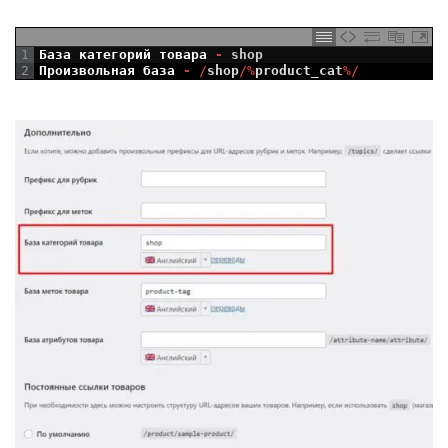
1
База
категорий
товара
-
shop
2
Произвольная
база
-
/
shop
/
%
product_cat
%
/