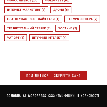
WOOCOMMERCE
(24)
WORDPRESS
(66)
ІНТЕРНЕТ-МАРКЕТИНГ
(9)
ДРОНИ
(6)
ПЛАГІН YOAST SEO - ЛАЙФХАКИ
(1)
ТЕГ VPS СЕРВЕРА
(7)
ТЕГ ВІРТУАЛЬНИЙ СЕРВЕР
(7)
ХОСТИНГ
(7)
ЧАТ GPT
(4)
ШТУЧНИЙ ІНТЕЛЕКТ
(4)
ПОДІЛИТИСЯ – ЗБЕРЕГТИ САЙТ
ГОЛОВНА
AI
WORDPRESS
CSS/HTML ФІШКИ
IT КОРИСНОСТІ