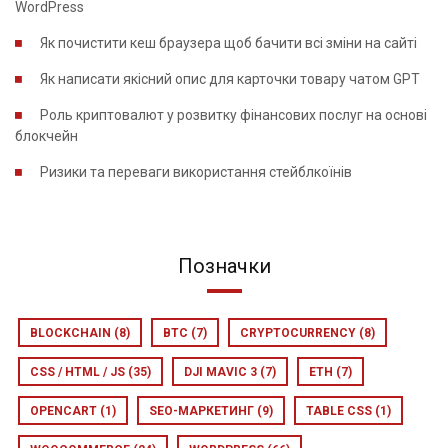
WordPress
Як почистити кеш браузера щоб бачити всі зміни на сайті
Як написати якісний опис для карточки товару чатом GPT
Роль криптовалют у розвитку фінансових послуг на основі
блокчейн
Ризики та переваги використання стейблкоїнів
Позначки
BLOCKCHAIN
(8)
BTC
(7)
CRYPTOCURRENCY
(8)
CSS / HTML / JS
(35)
DJI MAVIC 3
(7)
ETH
(7)
OPENCART
(1)
SEO-МАРКЕТИНГ
(9)
TABLE CSS
(1)