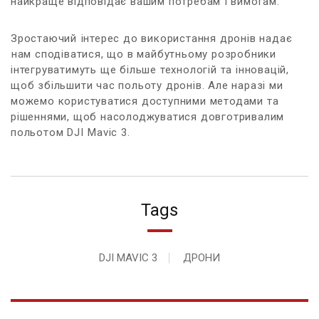
найкраще відповідає вашим потребам⁢ і вимогам.
Зростаючий⁢ інтерес до використання дронів надає
⁣нам ​сподіватися, що​ в майбутньому розробники‌
інтегруватимуть ще більше технологій та інновацій,
щоб збільшити час польоту ​дронів. Але наразі ми
можемо користуватися доступними методами та
рішеннями, щоб насолоджуватися довготривалим
польотом DJI⁣ Mavic 3.
Tags
DJI MAVIC 3
ДРОНИ