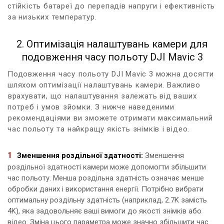
стійкість батареї до ⁢перепадів напруги і ефективність
за низьких⁤ температур.
2. Оптимізація налаштувань камери для
подовження часу ‌польоту DJI Mavic 3
Подовження часу⁢ польоту DJI Mavic 3 можна досягти
шляхом‍ оптимізації налаштувань ‌камери. Важливо
⁤врахувати, що ⁢налаштування ⁢залежать від ваших
потреб і ⁣умов⁤ зйомки. З‍ нижче ‌наведеними
⁤рекомендаціями ви зможете отримати максимальний⁤
час‍ польоту ⁢та‍ найкращу якість знімків⁤ і відео.
Зменшення роздільної здатності:
Зменшення
роздільної⁤ здатності камери може​ допомогти збільшити​
час польоту. ​Менша роздільна ​здатність означає менше
обробки даних і використання енергії. Потрібно⁣ вибрати
оптимальну роздільну​ здатність (наприклад, ⁣2.7K замість⁣
4K),⁤ яка задовольняє ваші ​вимоги⁢ до якості знімків або
відео. Зміна ⁣цього ​параметра може значно збільшити час