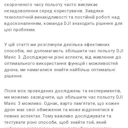
скороченого ‌часу польоту часто викликає‌
незадоволення серед користувачів.⁤ Завдяки
технологічній винахідливості та ⁢постійній‍ роботі над
вдосконаленням, команда DJI знаходить​ рішення для
цієї проблеми.
У цій ⁣статті ми розглянули декілька ефективних
способів,⁤ які допомагають⁤ збільшити час польоту DJI
Mavic ⁣3. Досліджуючи різні аспекти, від живлення до
оптимального використання функцій ‌і можливостей
дрона, ми намагалися​ знайти найбільш оптимальні
⁢рішення.
Після всіх⁤ проведених ⁤досліджень ⁤та‍ експериментів,
ми можемо засвідчити, що збільшити‍ час польоту DJI
Mavic ⁣3 ⁣можливо. Однак, варто​ пам’ятати, ‍що‍ кожен
дрон⁤ має свої обмеження та може ‍відрізнятися в
певних⁢ аспектах. ‍Тому важливо досліджувати та
тестувати ⁤різні способи,⁢ щоб‍ знайти той, який ​