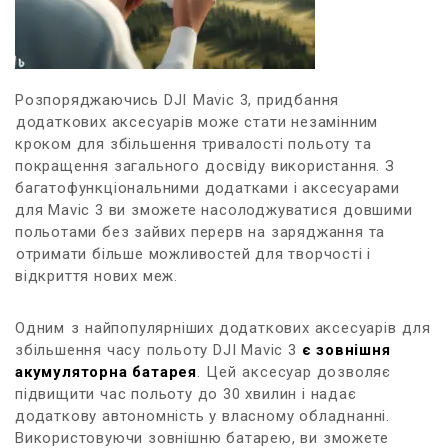
Розпоряджаючись DJI⁢ Mavic‌ 3,‍ придбання
⁢додаткових​ аксесуарів може ‌стати незамінним
кроком для збільшення тривалості польоту та
покращення загального ⁤досвіду використання. З
багатофункціональними додатками і аксесуарами
для Mavic 3 ви зможете насолоджуватися⁤ довшими
польотами без зайвих перерв на заряджання та
⁤отримати більше можливостей для творчості і
відкриття нових меж.
Одним⁤ з ⁤найпопулярніших додаткових аксесуарів ⁣для
збільшення часу⁢ польоту DJI ‌Mavic 3
є зовнішня
‌акумуляторна батарея
. ⁢Цей ⁣аксесуар дозволяє
підвищити час польоту до‌ 30 хвилин і надає
додаткову автономність у власному обладнанні.
Використовуючи зовнішню батарею,‌ ви зможете