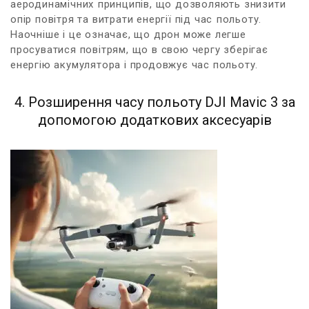
аеродинамічних⁤ принципів, що дозволяють знизити
опір ​повітря та витрати енергії під час⁤ польоту.
Наочніше і ​це ​означає, що дрон може легше
‌просуватися повітрям, що в свою чергу зберігає
енергію акумулятора і продовжує час ​польоту.
4. Розширення ⁢часу польоту‍ DJI ‍Mavic‍ 3 за
допомогою додаткових аксесуарів