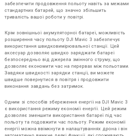
забезпечити продовження польоту навіть за межами
стандартних батарей, ⁢що значно ⁣збільшить
тривалість‍ вашої роботи у⁣ повітрі.
Крім зовнішньої акумуляторної батареї, можливість
⁤розширення часу‍ польоту⁢ DJI ‌Mavic⁣ 3 забезпечує⁤
використання швидковимірювальної станції. Цей
аксесуар дозволяє швидко заряджати батареї
безпосередньо ⁢від джерела змінного струму, що
дозволяє економити час на перервах між польотами.
Завдяки​ швидкості зарядки ‍станції, ‍ви можете
швидше повернутися ⁤в повітря і продовжити
виконання ⁤завдань без затримок.
Одним ⁣зі⁤ способів збереження енергії на‍ DJI Mavic 3
⁤є використання режиму ​економії⁣ енергії.⁢ Цей режим‌
дозволяє зменшити⁤ використання‌ батареї під час
польоту та​ подовжити‍ час польоту. Режим ⁣економії
енергії можна ввімкнути в налаштуваннях⁢ дрона і​ він
автоматично⁤ вимкне‍ деякі​ функції, які споживають