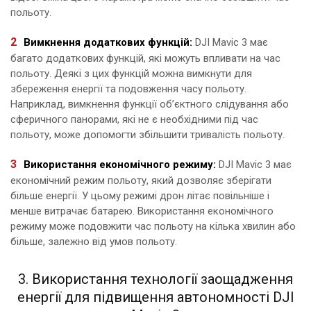
польоту.
Вимкнення додаткових функцій:
‍DJI‍ Mavic 3 має
багато додаткових функцій, які можуть впливати на час
польоту. Деякі‌ з цих ‌функцій можна ⁢вимкнути для
збереження ‌енергії та подовження часу польоту.⁤
Наприклад, вимкнення функції об’єктного​ слідування або
сферичного ​панорами, ⁤які не є необхідними під час
польоту, може допомогти збільшити тривалість ​польоту.
Використання економічного режиму:
‍DJI ‍Mavic 3 має
економічний режим польоту, який дозволяє зберігати
більше ​енергії. У цьому режимі дрон ⁤літає повільніше і
менше ⁤витрачає батарею. Використання економічного
‍режиму може подовжити час ​польоту на кілька хвилин або
більше, залежно від умов‌ польоту.
3. ‍Використання технології ‍заощадження‍
енергії для підвищення автономності DJI