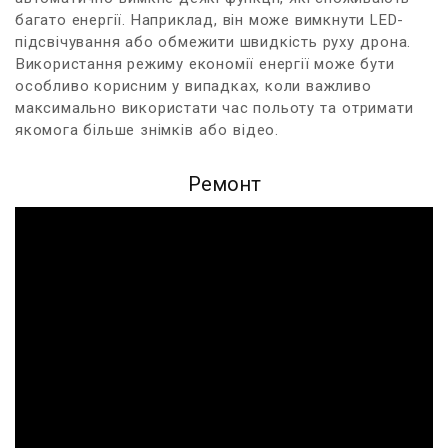
багато ​енергії. Наприклад, він‍ може вимкнути LED-
підсвічування або‌ обмежити швидкість руху ⁣дрона.
⁣Використання ​режиму економії ‍енергії може бути⁢
особливо корисним у випадках, коли важливо
максимально використати час польоту та⁣ отримати
якомога більше знімків⁣ або ⁢відео.
Ремонт