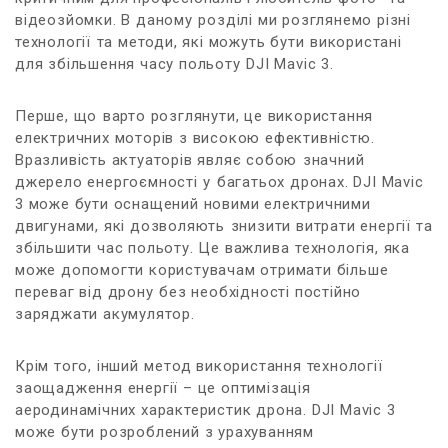
відеозйомки. В даному ⁢розділі ми розглянемо різні ​
технології⁢ та методи, які можуть бути ⁤використані
для збільшення часу ‌польоту⁢ DJI Mavic 3.
Перше, що⁤ варто розглянути, це використання
електричних моторів з високою ефективністю.
Вразливість актуаторів являє собою ⁤значний
джерело енергоємності ⁣у⁣ багатьох дронах.‌ DJI Mavic
3‌ може бути оснащений новими електричними
двигунами, які дозволяють⁤ знизити витрати енергії та
збільшити ‌час польоту. ‌Це важлива ⁤технологія, яка
може допомогти ‌користувачам отримати більше
переваг від дрону ⁣без необхідності постійно
заряджати акумулятор.
Крім того, інший ⁤метод використання технології
‌заощадження енергії – це оптимізація
аеродинамічних характеристик дрона. DJI Mavic‍ 3
може ​бути розроблений з урахуванням