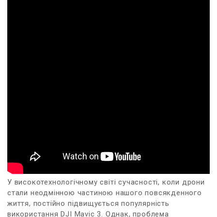
У високотехнологічному​ світі сучасності, коли дрони
стали неодмінною частиною нашого повсякденного
життя, постійно підвищується‍ популярність
‌використання DJI Mavic 3.‌ Однак, проблема⁣