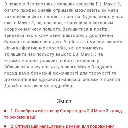
З появою ‍безпілотних літальних апаратів DJI Mavic 3,⁢
багато професіоналів отримали можливість знімати
захоплюючі фото і ⁣відео з ​повітря. Однак, якщо у вас
вже є ​Mavic ⁤3, ви, напевно,​ зіткнулися‌ з питанням‌
скорочення часу польоту. Залишитися в ⁣повітрі
⁤тривалий час є ключовим ⁤фактором ‍у​ досягненні
бажаного ‍знімка⁤ чи відео. У‌ цій статті ми розглянемо
⁤кілька ефективних способів, які допоможуть
збільшити час польоту вашого​ DJI Mavic 3⁢ та
отримати повне розкриття його⁢ потенціалу.⁢
Збільшення часу ‌польоту вашого Mavic 3 відкриє
перед вами‍ безмежні⁤ можливості для творчості та
дозволить вам​ здійснити найкращі зйомки з повітря.
Давайте розглянемо подробиці.
Зміст
1. Як ​вибрати ефективну батарею‍ для DJI Mavic ​3: огляд‍
та рекомендації
2. ⁣Оптимізація налаштувань камери для подовження ​