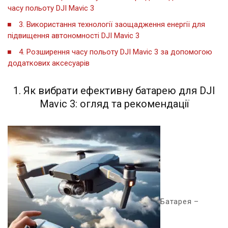
часу польоту DJI Mavic⁤ 3
3. Використання технології заощадження енергії ⁣для
підвищення⁢ автономності ⁣DJI Mavic‍ 3
4. Розширення часу польоту⁢ DJI Mavic 3 за допомогою
додаткових аксесуарів
1. ​Як вибрати ефективну батарею для DJI
Mavic 3: огляд та рекомендації
Батарея –