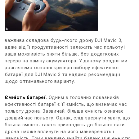
важлива ​складова будь-якого дрону DJI Mavic ⁤3,⁤
адже від її продуктивності ⁤залежить час‌ польоту і
ваша можливість зняти ⁢більше, без додаткових
перерв⁤ на заміну акумулятора. У даному розділі⁤ ми
розглянемо основні критерії вибору ефективної
⁢батареї⁣ для DJI Mavic ‌3‍ та надамо рекомендації
щодо оптимального варіанту.
Ємність батареї.
Одним з головних ⁢показників​
ефективності батареї є⁣ її ємність, що визначає час
польоту ‍дрона.‍ Зазвичай, більша ємність означає
⁤довший час‌ польоту. Однак, слід звернути увагу, що
більша ємність також ​призводить до ‍більшої⁢ ваги​
дрона і може вплинути ⁢на його маневреність і
швидкість. Тому важливо‍ знайти баланс між ємністю