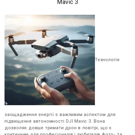
Mavic 3
Технологія‌
заощадження⁤ енергії є ⁢важливим аспектом‍ для
‍підвищення автономності⁣ DJI Mavic 3. Вона
⁤дозволяє довше тримати дрон в⁢ повітрі, що є​
критичним для професіоналів і любителів фото- та