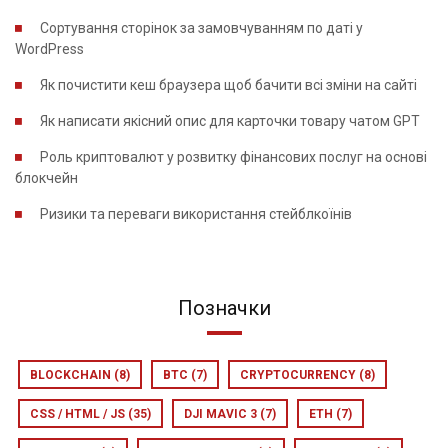
Сортування сторінок за замовчуванням по даті у
WordPress
Як почистити кеш браузера щоб бачити всі зміни на сайті
Як написати якісний опис для карточки товару чатом GPT
Роль криптовалют у розвитку фінансових послуг на основі
блокчейн
Ризики та переваги використання стейблкоїнів
Позначки
BLOCKCHAIN
(8)
BTC
(7)
CRYPTOCURRENCY
(8)
CSS / HTML / JS
(35)
DJI MAVIC 3
(7)
ETH
(7)