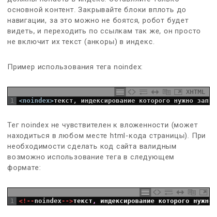
основной контент. Закрывайте блоки вплоть до
навигации, за это можно не боятся, робот будет
видеть, и переходить по ссылкам так же, он просто
не включит их текст (анкоры) в индекс.
Пример использования тега noindex:
XHTML
1
<noindex>
текст, индексирование которого нужно запре
Тег noindex не чувствителен к вложенности (может
находиться в любом месте html-кода страницы). При
необходимости сделать код сайта валидным
возможно использование тега в следующем
формате:
1
<
!
--
noindex
--
>
текст
,
индексирование
которого
нужно