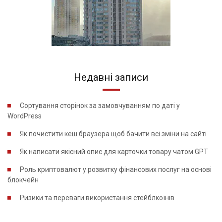
Недавні записи
Сортування сторінок за замовчуванням по даті у
WordPress
Як почистити кеш браузера щоб бачити всі зміни на сайті
Як написати якісний опис для карточки товару чатом GPT
Роль криптовалют у розвитку фінансових послуг на основі
блокчейн
Ризики та переваги використання стейблкоїнів