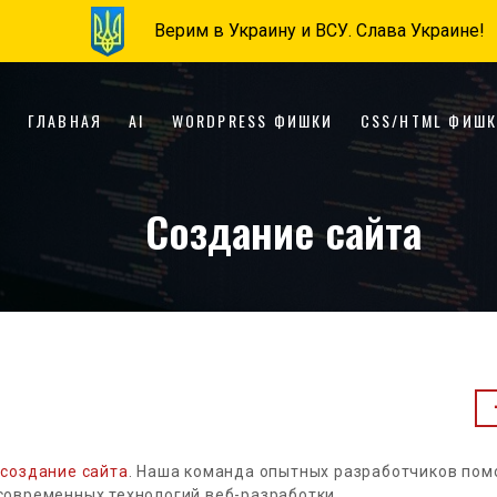
Верим в Украину и ВСУ. Слава Украине!
ГЛАВНАЯ
AI
WORDPRESS ФИШКИ
CSS/HTML ФИШ
Создание сайта
–
создание сайта
. Наша команда опытных разработчиков пом
современных технологий веб-разработки.