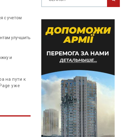
я с учетом
ентам улучшить
ржку и
а на пути к
bPage уже