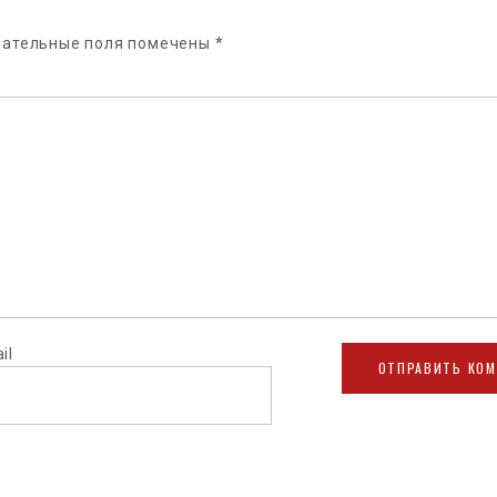
зательные поля помечены
*
il