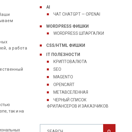
AI
ЧАТ CHATGPT — OPENAI
 Наши
тываем
WORDPRESS ФИШКИ
WORDPRESS ШПАРГАЛКИ
зных
CSS/HTML ФИШКИ
ей, а работа
IT ПОЛЕЗНОСТИ
КРИПТОВАЛЮТА
чественный
SEO
MAGENTO
OPENCART
МЕТАВСЕЛЕННАЯ
ЧЕРНЫЙ СПИСОК
остью
ФРИЛАНСЕРОВ И ЗАКАЗЧИКОВ
пе, так и на
сиональных
SEARCH