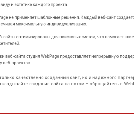
иду и эстетике каждого проекта.
age не применяет шаблонные решения. Каждый веб-сайт создаетс
спечивая максимальную индивидуализацию.
б-сайты оптимизированы для поисковых систем, что помогает кли
сетителей.
ки веб-сайта студия WebPage предоставляет непрерывную подде
у веб-проектов.
только качественно созданный сайт, но и надежного партнер
откладывайте создание сайта на потом – обращайтесь в We