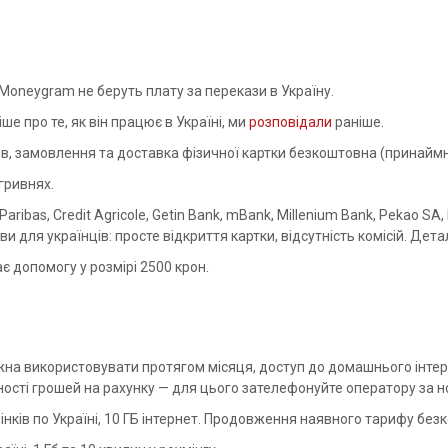
, Moneygram не беруть плату за перекази в Україну.
е про те, як він працює в Україні, ми
розповідали
раніше.
ів, замовлення та доставка фізичної картки безкоштовна (принаймні
гривнях.
aribas, Credit Agricole, Getin Bank, mBank, Millenium Bank, Pekao SA
ви для українців: просте відкриття картки, відсутність комісій. Дет
є допомогу у розмірі 2500 крон.
 можна використовувати протягом місяця, доступ до домашнього інтер
утності грошей на рахунку — для цього зателефонуйте оператору за 
нків по Україні, 10 ГБ інтернет. Продовження наявного тарифу без