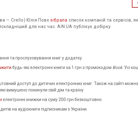
ва — Crello) Юлія Повх
зібрала
список компаній та сервісів, як
складніший для нас час. AIN.UA публікує добірку.
ння та прослуховування книг у додатку.
ажити
будь-які електронні книги за 1 грн з промокодом
Book
. Усі к
товний доступ до дитячих електронних книг. Також на сайті можн
які вимушено покинули свій дім та країну.
и
електронні книжки на суму 200 грн безкоштовно.
итів на аудіокниги підписникам з України.