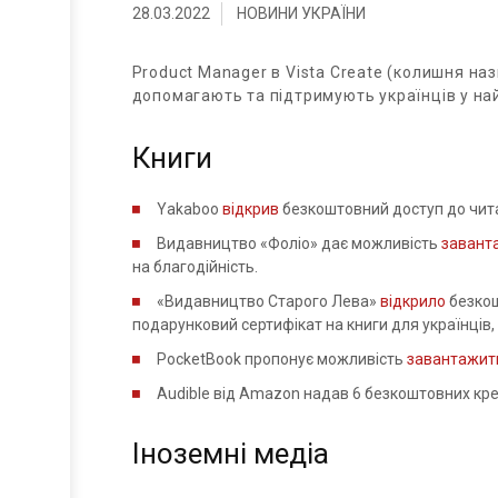
28.03.2022
НОВИНИ УКРАЇНИ
Product Manager в Vista Create (колишня наз
допомагають та підтримують українців у най
Книги
Yakaboo
відкрив
безкоштовний доступ до чита
Видавництво «Фоліо» дає можливість
завант
на благодійність.
«Видавництво Старого Лева»
відкрило
безкош
подарунковий сертифікат на книги для українців, 
PocketBook пропонує можливість
завантажит
Audible від Amazon надав 6 безкоштовних кред
Іноземні медіа