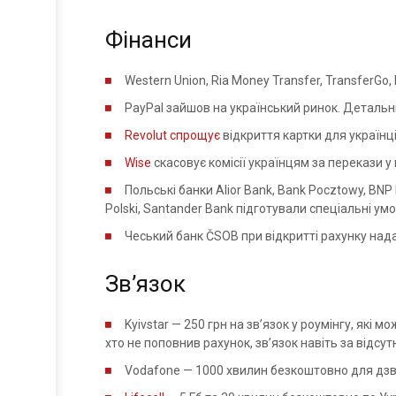
Фінанси
Western Union, Ria Money Transfer, TransferGo
PayPal зайшов на український ринок. Детальніш
Revolut
спрощує
відкриття картки для українц
Wise
скасовує комісії українцям за перекази у 
Польські банки Alior Bank, Bank Pocztowy, BNP P
Polski, Santander Bank підготували спеціальні умо
Чеський банк ČSOB при відкритті рахунку нада
Зв’язок
Kyivstar — 250 грн на зв’язок у роумінгу, які
хто не поповнив рахунок, зв’язок навіть за відс
Vodafone — 1000 хвилин безкоштовно для дзві