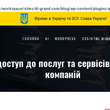
n
/workspace/sites/di-grand.com/blog/wp-content/plugins/a
Віримо в Україну та ЗСУ. Слава Україні!
ГОЛОВНА
AI
WORDPRESS
CSS/HTML ФІШ
оступ до послуг та сервісів
компаній