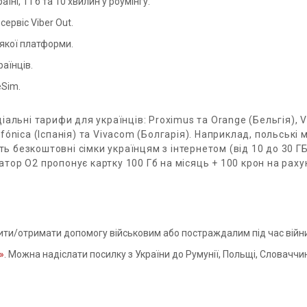
їні, 1 Гб та 10 хвилин у роумінгу.
ервіс Viber Out.
-якої платформи.
аїнців.
eSim.
іальні тарифи для українців: Proximus та Orange (Бельгія), 
lefónica (Іспанія) та Vivacom (Болгарія). Наприклад, польські 
ть безкоштовні сімки українцям з інтернетом (від 10 до 30 ГБ
ратор О2 пропонує картку 100 Гб на місяць + 100 крон на раху
ти/отримати допомогу військовим або постраждалим під час війн
»
. Можна надіслати посилку з України до Румунії, Польщі, Словаччи