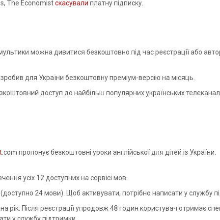
es, The Economist
скасували
платну підписку.
 мультики можна дивитися безкоштовно під час реєстрації або автор
зробив для України безкоштовну преміум-версію на місяць.
зкоштовний доступ до найбільш популярних українських телеканал
t
.com пропонує безкоштовні уроки англійської для дітей із України.
чення усіх 12 доступних на сервісі мов.
 (доступно 24 мови). Щоб активувати, потрібно написати у службу п
 на рік. Після реєстрації упродовж 48 годин користувач отримає сп
ати у службу підтримки.