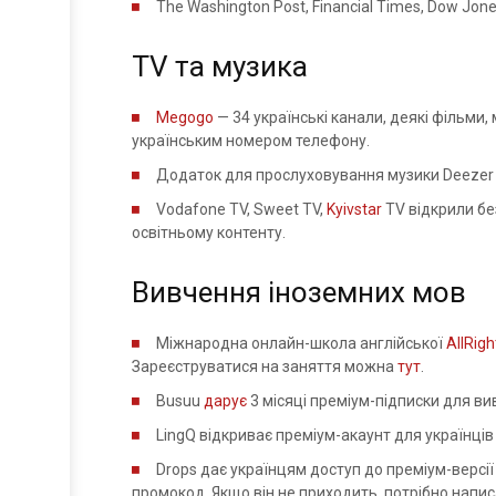
The Washington Post, Financial Times, Dow Jon
TV та музика
Megogo
— 34 українські канали, деякі фільми,
українським номером телефону.
Додаток для прослуховування музики Deezer 
Vodafone TV, Sweet TV,
Kyivstar
TV відкрили бе
освітньому контенту.
Вивчення іноземних мов
Міжнародна онлайн-школа англійської
AllRigh
Зареєструватися на заняття можна
тут
.
Busuu
дарує
3 місяці преміум-підписки для вив
LingQ відкриває преміум-акаунт для українців
Drops дає українцям доступ до преміум-версії
промокод. Якщо він не приходить, потрібно напис