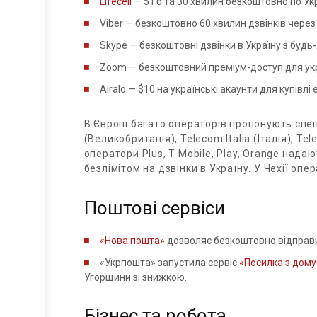
Lifecell
— 5 Гб та 30 хвилин безкоштовно по Укра
Viber — безкоштовно 60 хвилин дзвінків через с
Skype — безкоштовні дзвінки в Україну з будь
Zoom — безкоштовний преміум-доступ для укр
Airalo — $10 на українські акаунти для купівлі 
В Європі багато операторів пропонують спец
(Великобританія), Telecom Italia (Італія), Te
оператори Plus, T-Mobile, Play, Оrange надаю
безлімітом на дзвінки в Україну. У Чехії опе
Поштові сервіси
«Нова пошта»
дозволяє безкоштовно відправи
«Укрпошта» запустила сервіс
«Посилка з дому
Угорщини зі знижкою.
Бізнес та робота