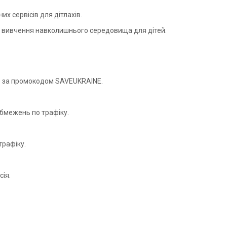
х сервісів для дітлахів.
 та вивчення навколишнього середовища для дітей.
 за промокодом SAVEUKRAINE.
обмежень по трафіку.
трафіку.
ія.