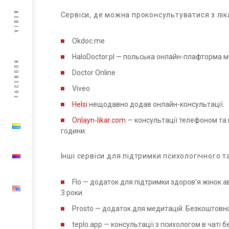
VIBER
Сервіси, де можна проконсультуватися з лі
Okdoc.me
HaloDoctor.pl — польська онлайн-плафторма м
FACEBOOK
Doctor Online
Viveo
Helsi
нещодавно додав онлайн-консультації.
Onlayn-likar.com
— консультації телефоном та га
години.
Інші сервіси для підтримки психологічного т
Flo — додаток для підтримки здоров’я жінок а
3 роки.
Prosto — додаток для медитацій. Безкоштовно 
teplo.app — консультації з психологом в чаті б