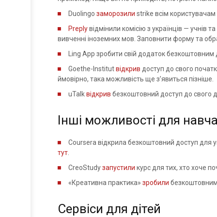
Duolingo
заморозили
strike всім користувачам
Preply
відмінили комісію з українців — учнів т
вивченні іноземних мов. Заповнити форму та обра
Ling App зробити свій додаток безкоштовним д
Goethe-Institut
відкрив
доступ до свого початко
ймовірно, така можливість ще з’явиться пізніше.
uTalk
відкрив
безкоштовний доступ до свого д
Інші можливості для навч
Coursera відкрила безкоштовний доступ для ук
тут
.
CreoStudy
запустили
курс для тих, хто хоче п
«Креативна практика»
зробили
безкоштовним 
Сервіси для дітей