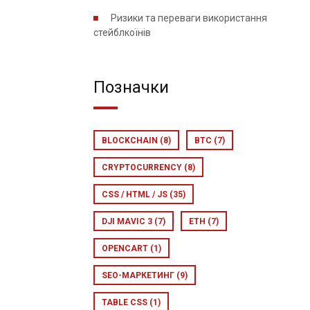
Ризики та переваги використання
стейблкоїнів
Позначки
BLOCKCHAIN
(8)
BTC
(7)
CRYPTOCURRENCY
(8)
CSS / HTML / JS
(35)
DJI MAVIC 3
(7)
ETH
(7)
OPENCART
(1)
SEO-МАРКЕТИНГ
(9)
TABLE CSS
(1)