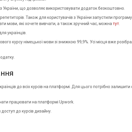
 з України, що дозволяє використовувати додаток безкоштовно.
а репетиторів. Також для користувачів з України запустили програму
ти мови, які хочете вивчати, а також зручний час, можна
тут
.
ля українців.
вого курсу німецької мови зі знижкою 99,9%. Усі місця вже розібрал
одатку.
ання
раїнців до всіх курсів на платформі. Для цього потрібно залишити
очати працювати на платформі Upwork.
доступ до курсів дизайну.