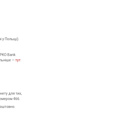
 у Польщі).
, PKO Bank
альніше —
тут
.
нету для тих,
номером 466.
коштовно.