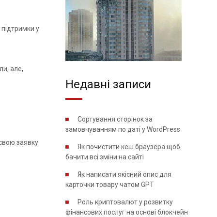
 підтримки у
и, але,
Недавні записи
Сортування сторінок за
замовчуванням по даті у WordPress
 свою заявку
Як почистити кеш браузера щоб
бачити всі зміни на сайті
Як написати якісний опис для
карточки товару чатом GPT
Роль криптовалют у розвитку
фінансових послуг на основі блокчейн