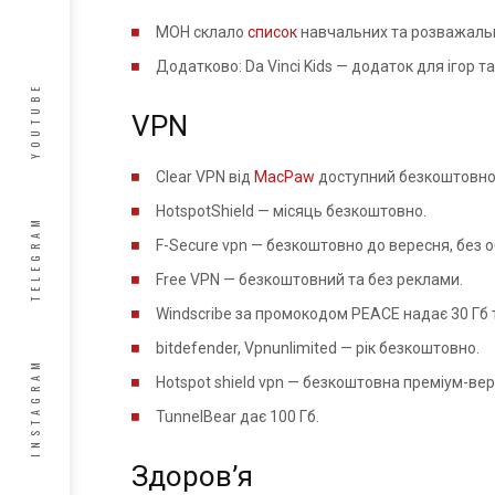
МОН склало
список
навчальних та розважальни
Додатково: Da Vinci Kids — додаток для ігор
YOUTUBE
VPN
Сlear VPN від
MacPaw
доступний безкоштовно
HotspotShield — місяць безкоштовно.
TELEGRAM
F-Secure vpn — безкоштовно до вересня, без 
Free VPN — безкоштовний та без реклами.
Windscribe за промокодом PEACE надає 30 Гб 
bitdefender, Vpnunlimited — рік безкоштовно.
INSTAGRAM
Hotspot shield vpn — безкоштовна преміум-верс
TunnelBear дає 100 Гб.
Здоров’я