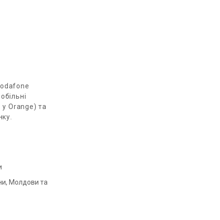
Vodafone
мобільні
 у Оrange) та
нку.
и
ни, Молдови та