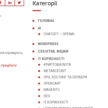
Категорії
і
ГОЛОВНА
AI
CHATGPT – OPENAI
WORDPRESS
CSS/HTML ФІШКИ
ошти спрямують
IT КОРИСНОСТІ
КРИПТОВАЛЮТА
а
придбати
МЕТАВСЕСВІТ
VPS, ХОСТИНГ ТА СЕРВЕРИ
OPENCART
MAGENTO
SEO
IT КОРИСНОСТІ