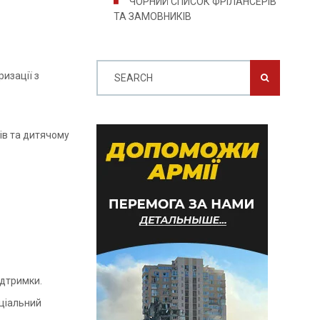
ЧОРНИЙ СПИСОК ФРІЛАНСЕРІВ
ТА ЗАМОВНИКІВ
изації з
SEARCH
ів та дитячому
ідтримки.
еціальний