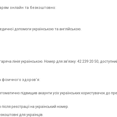
карям онлайн та безкоштовно:
едичної допомоги українською та англійською.
ряча лінія українською. Номер для зв’язку: 42 239 20 50, доступний
а фізичного здоров’я:
втоматично підвищив акаунти усіх українських користувачок до пре
після реєстрації на український номер.
езкоштовні для українців.