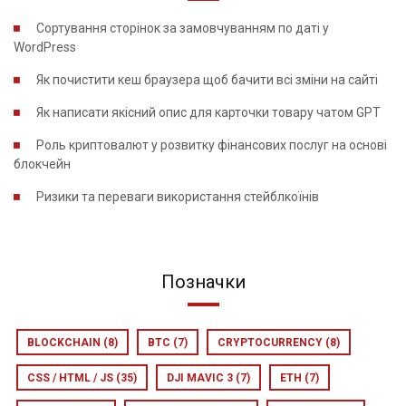
Сортування сторінок за замовчуванням по даті у
WordPress
Як почистити кеш браузера щоб бачити всі зміни на сайті
Як написати якісний опис для карточки товару чатом GPT
Роль криптовалют у розвитку фінансових послуг на основі
блокчейн
Ризики та переваги використання стейблкоїнів
Позначки
BLOCKCHAIN
(8)
BTC
(7)
CRYPTOCURRENCY
(8)
CSS / HTML / JS
(35)
DJI MAVIC 3
(7)
ETH
(7)