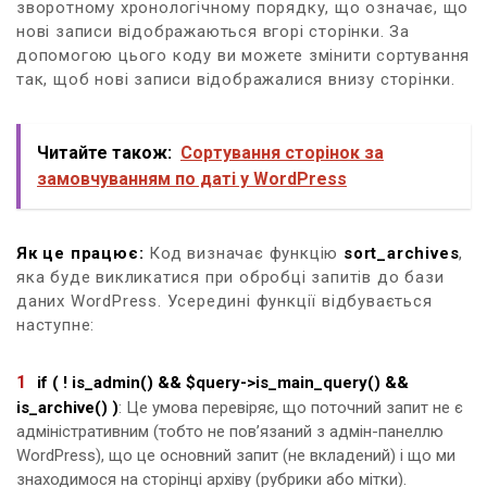
зворотному хронологічному порядку, що означає, що
нові записи відображаються вгорі сторінки. За
допомогою цього коду ви можете змінити сортування
так, щоб нові записи відображалися внизу сторінки.
Читайте також:
Сортування сторінок за
замовчуванням по даті у WordPress
Як це працює:
Код визначає функцію
sort_archives
,
яка буде викликатися при обробці запитів до бази
даних WordPress. Усередині функції відбувається
наступне:
if ( ! is_admin() && $query->is_main_query() &&
is_archive() )
: Це умова перевіряє, що поточний запит не є
адміністративним (тобто не пов’язаний з адмін-панеллю
WordPress), що це основний запит (не вкладений) і що ми
знаходимося на сторінці архіву (рубрики або мітки).