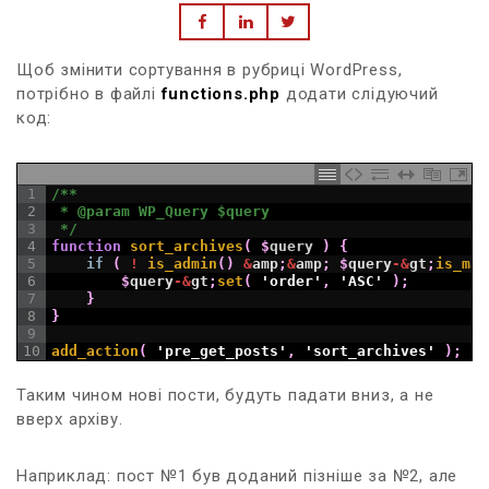
Щоб змінити сортування в рубриці WordPress,
потрібно в файлі
functions.php
додати слідуючий
код:
1
/**
2
 * @param WP_Query $query
3
 */
4
function
sort_archives
(
$
query
)
{
5
if
(
!
is_admin
(
)
&
amp
;
&
amp
;
$
query
-
&
gt
;
is_mai
6
$
query
-
&
gt
;
set
(
'order'
,
'ASC'
)
;
7
}
8
}
9
10
add_action
(
'pre_get_posts'
,
'sort_archives'
)
;
Таким чином нові пости, будуть падати вниз, а не
вверх архіву.
Наприклад: пост №1 був доданий пізніше за №2, але