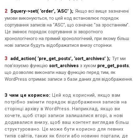
$query->set( ‘order’, ‘ASC’ );
: Якщо всі вище зазначені
умови виконуються, то цей код встановлює порядок
сортування записів на “ASC”, що означає “за зростанням”.
Це змінює порядок сортування зі зворотного
хронологічного на прямий хронологічний, при якому більш
нові записи будуть відображатися внизу сторінки.
add_action( ‘pre_get_posts’, ‘sort_archives’ );
: Тут ми
пов’язуємо функцію
sort_archives
з хуком
pre_get_posts
,
що дозволяє виконати нашу функцію перед тим, як
WordPress отримає записи з бази даних для відображення.
З чим це корисно:
Цей код корисний, якщо вам
потрібно змінити порядок відображення записів на
сторінці архіву в WordPress. Наприклад, якщо ви
хочете, щоб старі записи залишалися вгорі, а нові
додавалися внизу, щоб ваш контент виглядав більш
структуровано. Це може бути корисно для певних
типів сайтів, таких як блоги або новинні портали, де